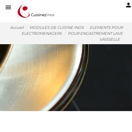
person

Accueil
MODULES DE CUISINE INOX
ELEMENTS POUR
ELECTROMENAGERS
POUR ENCASTREMENT LAVE
VAISSELLE