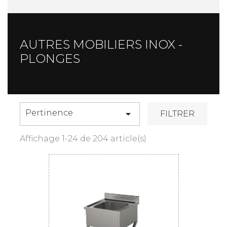
AUTRES MOBILIERS INOX -
PLONGES
Pertinence

FILTRER
Affichage 1-24 de 204 article(s)