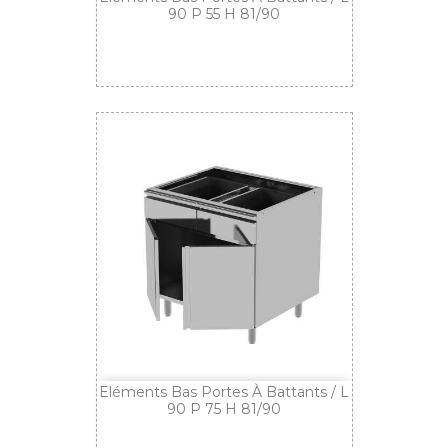
90 P 55 H 81/90
Eléments Bas Portes À Battants / L
90 P 75 H 81/90