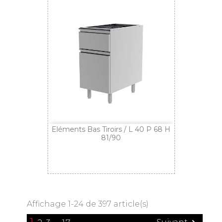
Eléments Bas Tiroirs / L 40 P 68 H
81/90
Affichage 1-24 de 397 article(s)
1