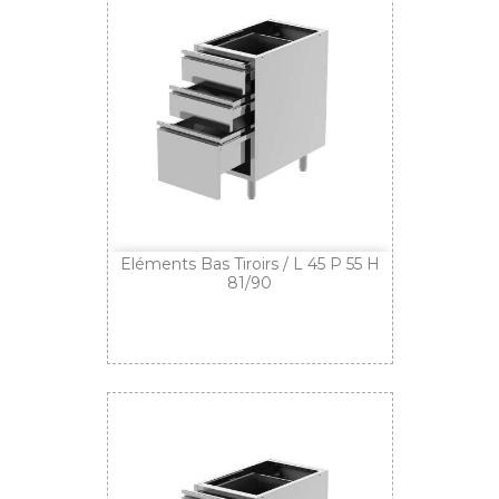
Eléments Bas Tiroirs / L 45 P 55 H
81/90