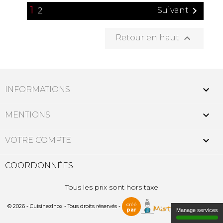
1

Suivant
2

Retour en haut

INFORMATIONS

MENTIONS

VOTRE COMPTE
COORDONNÉES
Tous les prix sont hors taxe
créé
© 2026 - CuisinezInox - Tous droits réservés -
par
Manage services