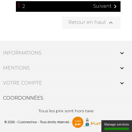
1

Suivant
2

Retour en haut

INFORMATIONS

MENTIONS

VOTRE COMPTE
COORDONNÉES
Tous les prix sont hors taxe
créé
© 2026 - CuisinezInox - Tous droits réservés -
par
Manage services