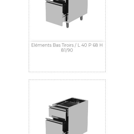
Eléments Bas Tiroirs / L 40 P 68 H
81/90