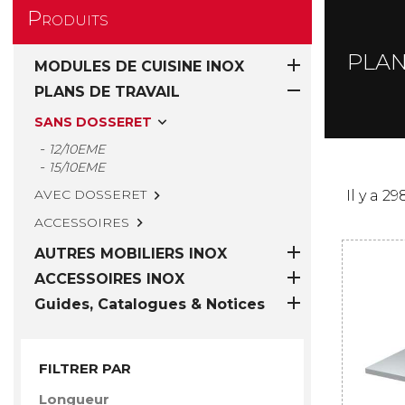
Produits
PLAN

MODULES DE CUISINE INOX

PLANS DE TRAVAIL
SANS DOSSERET

12/10EME
15/10EME
AVEC DOSSERET

Il y a 2
ACCESSOIRES


AUTRES MOBILIERS INOX

ACCESSOIRES INOX

Guides, Catalogues & Notices
FILTRER PAR
Longueur