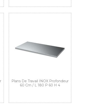
r
Plans De Travail INOX Profondeur
60 Cm / L 180 P 60 H 4