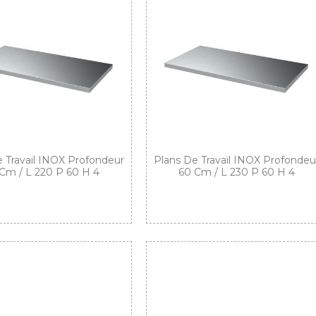
 Travail INOX Profondeur
Plans De Travail INOX Profondeu
Cm / L 220 P 60 H 4
60 Cm / L 230 P 60 H 4