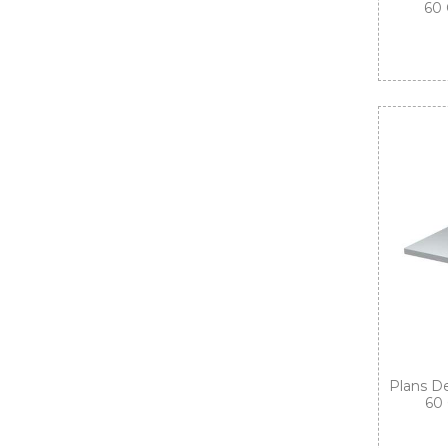
60 
Plans De
60 