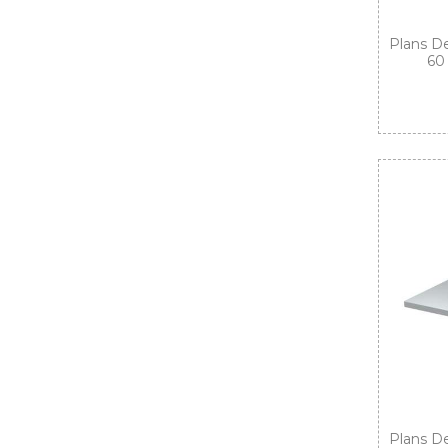
Plans De
60
Plans De