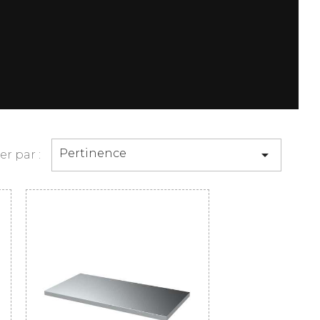
Pertinence

ier par :