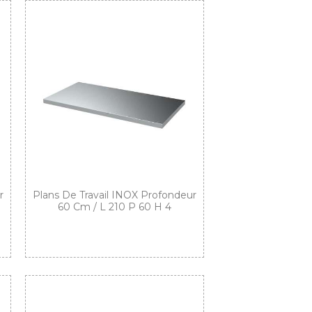
r
Plans De Travail INOX Profondeur
60 Cm / L 210 P 60 H 4