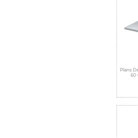
Plans De
60 