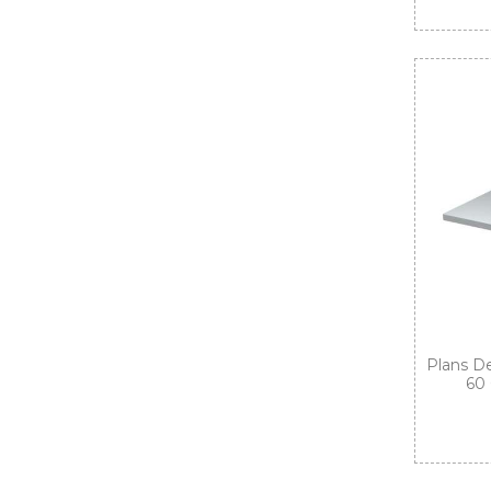
Plans De
60 