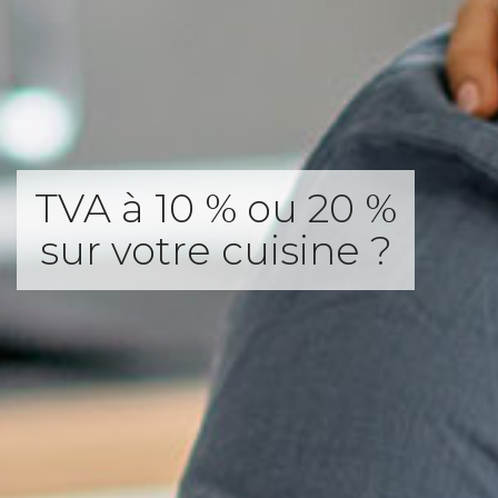
TVA à 10 % ou 20 %
sur votre cuisine ?