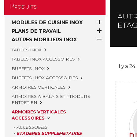
Produits
AUTR

MODULES DE CUISINE INOX
ETAG

PLANS DE TRAVAIL

AUTRES MOBILIERS INOX
TABLES INOX

TABLES INOX ACCESSOIRES

Il y a 2
BUFFETS INOX

BUFFETS INOX ACCESSOIRES

ARMOIRES VERTICALES

ARMOIRES A BALAIS ET PRODUITS
ENTRETIEN

ARMOIRES VERTICALES
ACCESSOIRES

ACCESSOIRES
ETAGERES SUPPLEMETAIRES