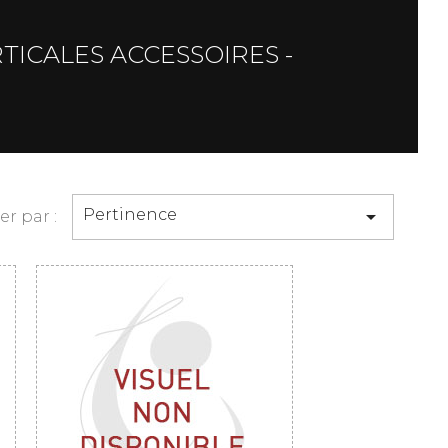
TICALES ACCESSOIRES -
Pertinence

ier par :