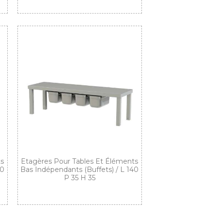
ts
Etagères Pour Tables Et Éléments
20
Bas Indépendants (buffets) / L 140
P 35 H 35