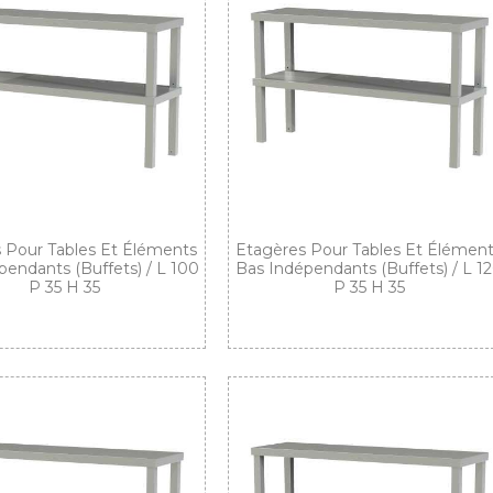
 Pour Tables Et Éléments
Etagères Pour Tables Et Élémen
pendants (buffets) / L 100
Bas Indépendants (buffets) / L 1
P 35 H 35
P 35 H 35