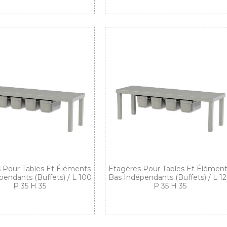
 Pour Tables Et Éléments
Etagères Pour Tables Et Élémen
pendants (buffets) / L 100
Bas Indépendants (buffets) / L 1
P 35 H 35
P 35 H 35