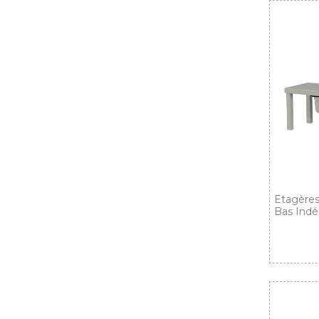
Etagères
Bas Indé