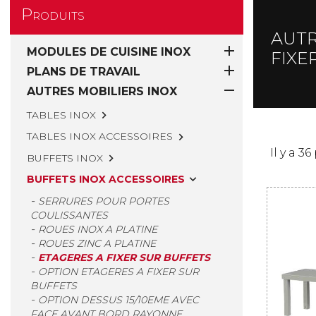
Produits
AUTR

MODULES DE CUISINE INOX
FIXE

PLANS DE TRAVAIL

AUTRES MOBILIERS INOX
TABLES INOX

TABLES INOX ACCESSOIRES

Il y a 36
BUFFETS INOX

BUFFETS INOX ACCESSOIRES

SERRURES POUR PORTES
COULISSANTES
ROUES INOX A PLATINE
ROUES ZINC A PLATINE
ETAGERES A FIXER SUR BUFFETS
OPTION ETAGERES A FIXER SUR
BUFFETS
OPTION DESSUS 15/10EME AVEC
FACE AVANT BORD RAYONNE