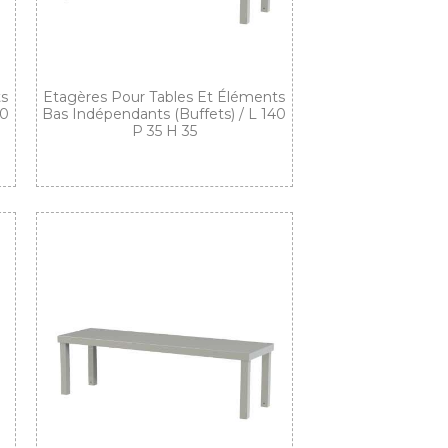
ts
Etagères Pour Tables Et Éléments
20
Bas Indépendants (buffets) / L 140
P 35 H 35