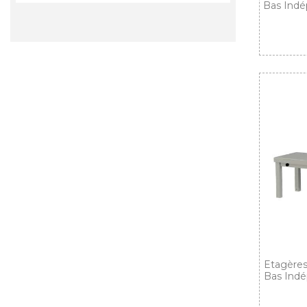
Bas Indé
Etagères
Bas Indé