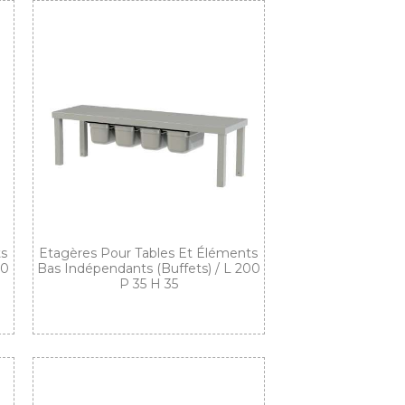
ts
Etagères Pour Tables Et Éléments
80
Bas Indépendants (buffets) / L 200
P 35 H 35