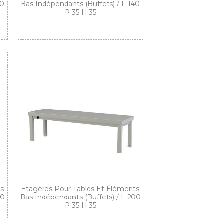
20
Bas Indépendants (buffets) / L 140
P 35 H 35
ts
Etagères Pour Tables Et Éléments
80
Bas Indépendants (buffets) / L 200
P 35 H 35