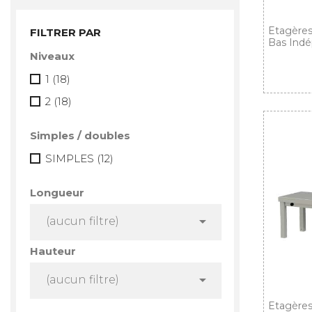
Etagères
FILTRER PAR
Bas Indé
Niveaux
1
(18)
2
(18)
Simples / doubles
SIMPLES
(12)
Longueur

(aucun filtre)
Hauteur

(aucun filtre)
Etagères