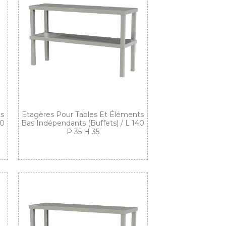
ts
Etagères Pour Tables Et Éléments
20
Bas Indépendants (buffets) / L 140
P 35 H 35