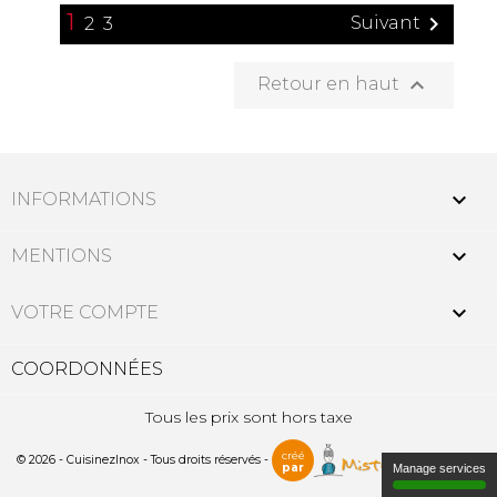
1

Suivant
2
3

Retour en haut

INFORMATIONS

MENTIONS

VOTRE COMPTE
COORDONNÉES
Tous les prix sont hors taxe
créé
© 2026 - CuisinezInox - Tous droits réservés -
par
Manage services