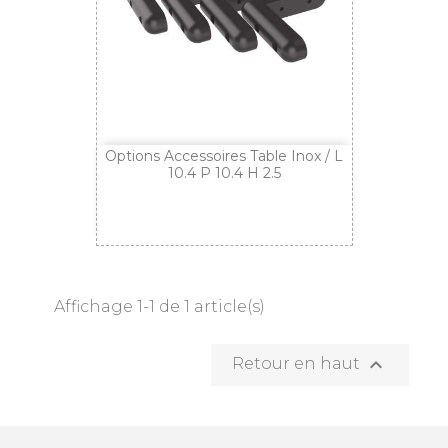
Options Accessoires Table Inox / L
10.4 P 10.4 H 2.5
Affichage 1-1 de 1 article(s)

Retour en haut