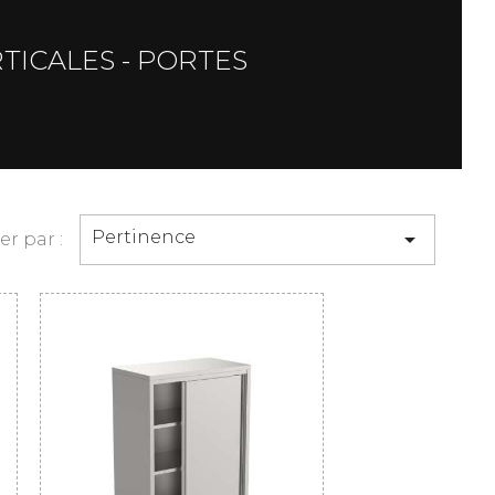
TICALES - PORTES
Pertinence

ier par :