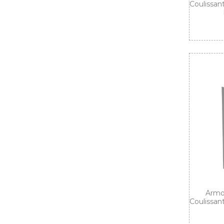
Coulissan
Armoi
Coulissan