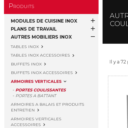
Produits
AUTR

MODULES DE CUISINE INOX
COUL

PLANS DE TRAVAIL

AUTRES MOBILIERS INOX
TABLES INOX

TABLES INOX ACCESSOIRES

Il y a 72
BUFFETS INOX

BUFFETS INOX ACCESSOIRES

ARMOIRES VERTICALES

PORTES COULISSANTES
PORTES A BATTANT
ARMOIRES A BALAIS ET PRODUITS
ENTRETIEN

ARMOIRES VERTICALES
ACCESSOIRES
