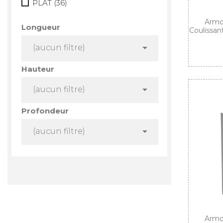
PLAT
(36)
Armoi
Longueur
Coulissan

(aucun filtre)
Hauteur

(aucun filtre)
Profondeur

(aucun filtre)
Armoi