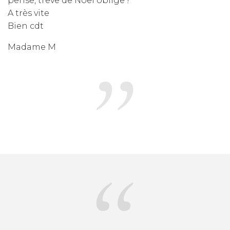
pense, trêve de Noël oblige !
A très vite
Bien cdt
Madame M