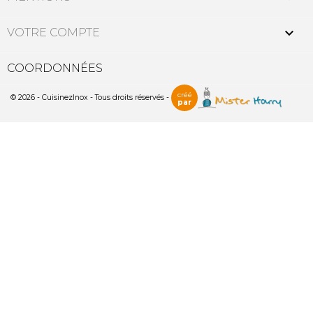

VOTRE COMPTE
COORDONNÉES
créé
© 2026 - CuisinezInox - Tous droits réservés -
par