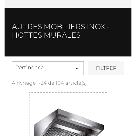
AUTRES MOBILIERS INOX -
HOTTES MURALES
Pertinence

FILTRER
Affichage 1-24 de 104 article(s)