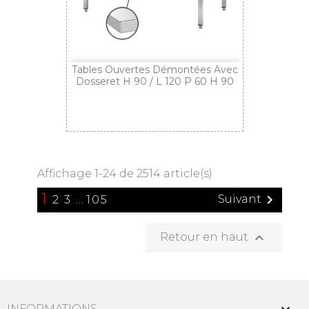
Tables Ouvertes Démontées Avec
Dosseret H 90 / L 120 P 60 H 90
Affichage 1-24 de 2514 article(s)
1

Suivant
2
3
…
105

Retour en haut
INFORMATIONS